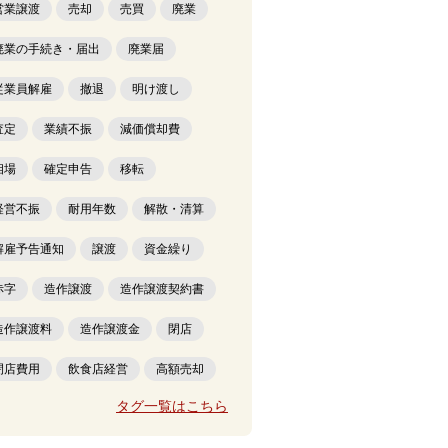
営業譲渡
売却
売買
廃業
廃業の手続き・届出
廃業届
従業員解雇
撤退
明け渡し
査定
業績不振
減価償却費
相場
確定申告
移転
経営不振
耐用年数
解散・清算
解雇予告通知
譲渡
資金繰り
赤字
造作譲渡
造作譲渡契約書
造作譲渡料
造作譲渡金
閉店
閉店費用
飲食店経営
高額売却
タグ一覧はこちら