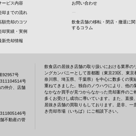
サービス内容
お問い合わせ
売却までの流れ
ー
高額売却のコツ
飲食店舗の移転・閉店・撤退に関
するコラム
売却実績・実例
最新売却情報
飲食店の居抜き店舗の取り扱いにおける業界の
ングカンパニーとして首都圏（東京23区、東京
2957号
奈川県、埼玉県、千葉県）を中心に数多くの実
1104514号
重ねてきました。独自のノウハウにより、他の
の仲介、店舗
なかなか買手が見つからなかった売却案件のご
多くお受けし成功に導いています。また、直接
居抜き店舗の買取りもしております。是非、一
き売却市場（いちば）にご相談下さい。
1805146号
舗不動産の管