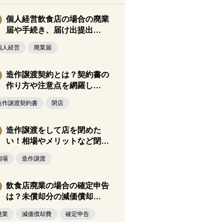
個人経営飲食店の場合の廃業
届や手続き、届け出提出…
個人経営
廃業届
造作譲渡契約とは？契約書の
作り方や注意点を網羅し…
造作譲渡契約書
閉店
造作譲渡をして店を閉めた
い！相場やメリットなど閉…
相場
造作譲渡
飲食店廃業の場合の確定申告
は？未償却分の減価償却…
廃業
減価償却費
確定申告