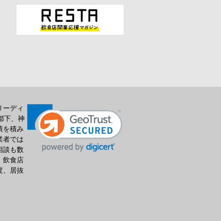
リーディ
都下、神
績を積み
業者では
相談も数
、飲食店
度、居抜