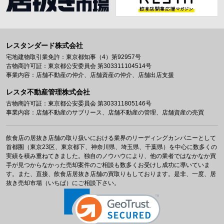
レスタンダード株式会社
宅地建物取引業免許：東京都知事（4）第92957号
古物商許可証：東京都公安委員会 第303311104514号
事業内容：店舗不動産の仲介、店舗資産の仲介、店舗出店支援
レスタ不動産管理株式会社
古物商許可証：東京都公安委員会 第303311805146号
事業内容：店舗不動産のサブリース、店舗不動産の管理、店舗資産の売買
飲食店の居抜き店舗の取り扱いにおける業界のリーディングカンパニーとして
首都圏（東京23区、東京都下、神奈川県、埼玉県、千葉県）を中心に数多くの
実績を積み重ねてきました。独自のノウハウにより、他の業者ではなかなか買
手が見つからなかった売却案件のご相談も数多くお受けし成功に導いていま
す。また、直接、飲食店居抜き店舗の買取りもしております。是非、一度、居
抜き売却市場（いちば）にご相談下さい。