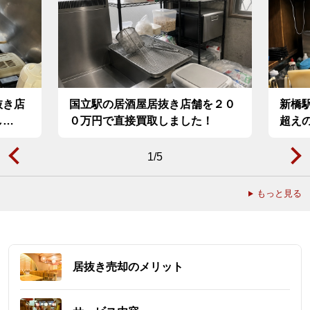
抜き店
国立駅の居酒屋居抜き店舗を２０
新橋
し…
０万円で直接買取しました！
超え
1
/
5
もっと見る
居抜き売却のメリット