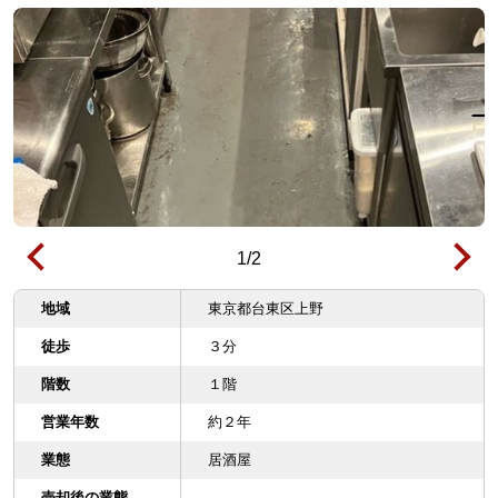
1
/
2
地域
東京都台東区上野
徒歩
３分
階数
１階
営業年数
約２年
業態
居酒屋
売却後の業態