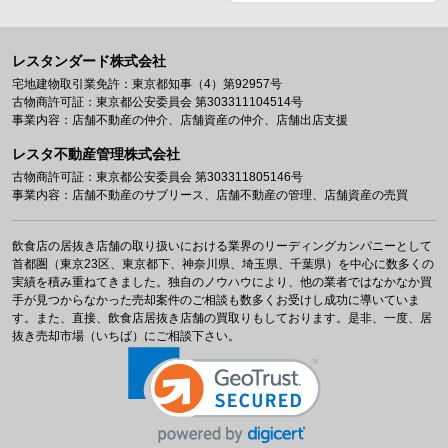
レスタンダード株式会社
宅地建物取引業免許：東京都知事（4）第92957号
古物商許可証：東京都公安委員会 第303311104514号
事業内容：店舗不動産の仲介、店舗資産の仲介、店舗出店支援
レスタ不動産管理株式会社
古物商許可証：東京都公安委員会 第303311805146号
事業内容：店舗不動産のサブリース、店舗不動産の管理、店舗資産の売買
飲食店の居抜き店舗の取り扱いにおける業界のリーディングカンパニーとして
首都圏（東京23区、東京都下、神奈川県、埼玉県、千葉県）を中心に数多くの
実績を積み重ねてきました。独自のノウハウにより、他の業者ではなかなか買
手が見つからなかった売却案件のご相談も数多くお受けし成功に導いていま
す。また、直接、飲食店居抜き店舗の買取りもしております。是非、一度、居
抜き売却市場（いちば）にご相談下さい。